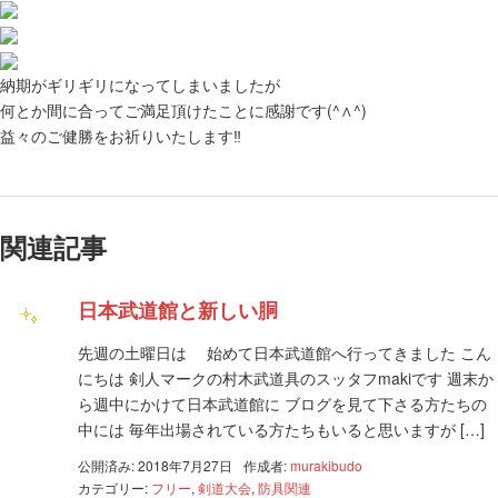
納期がギリギリになってしまいましたが
何とか間に合ってご満足頂けたことに感謝です(^∧^)
益々のご健勝をお祈りいたします‼
関連記事
日本武道館と新しい胴
先週の土曜日は 始めて日本武道館へ行ってきました こん
にちは 剣人マークの村木武道具のスッタフmakiです 週末か
ら週中にかけて日本武道館に ブログを見て下さる方たちの
中には 毎年出場されている方たちもいると思いますが […]
公開済み: 2018年7月27日
作成者:
murakibudo
カテゴリー:
フリー
,
剣道大会
,
防具関連