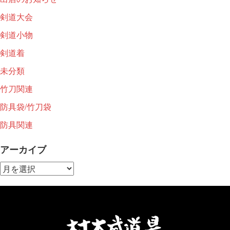
剣道大会
剣道小物
剣道着
未分類
竹刀関連
防具袋/竹刀袋
防具関連
アーカイブ
ア
ー
カ
イ
ブ