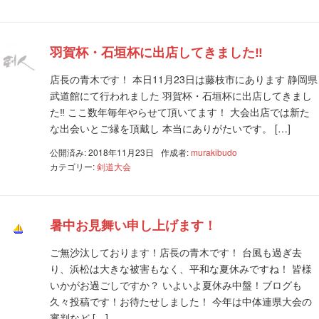
羽賀杯・石垣杯に出店してきました‼️
店長の青木です！ 本日11月23日は藤枝市にあります 静岡県
武道館にて行われました 羽賀杯・石垣杯に出店してきまし
た‼️ ここ数年毎年やらせて頂いてます！ 大会出店では新た
な出会いとご縁を頂戴し 本当にありがたいです。 […]
公開済み: 2018年11月23日
作成者:
murakibudo
カテゴリー:
剣道大会
暑中お見舞い申し上げます！
ご無沙汰しております！店長の青木です！ 台風も過ぎ去
り、浜松は大きな被害もなく、平和な夏休みですね！ 皆様
いかがお過ごしですか？ いよいよ夏休み中盤！ブログも
久々投稿です！お待たせしました！ 今年は中体連県大会の
審判など […]