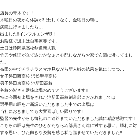
店長の青木です！
木曜日の夜から体調が思わしくなく、金曜日の朝に
病院に行きましたら…
出ました‼インフルエンザB！
お陰様で週末は自宅療養です。
土日は静岡県高校剣道新人戦
竹刀や修理が立て込むかなぁと心配しながらお家で布団に潜ってまし
た。
布団の中でチラチラスマホ見ながら新人戦の結果を気にしつつ…
女子磐田西高校 浜松聖星高校
男子磐田東高校 池新田高校
各校の皆さん選抜出場おめでとうございます‼
特に今回初出場をされた池新田高校剣道部におかれましては
選手用の胴をご新調いただきました中での出場は
当社におきましても大変喜ばしい限りです‼
監督の先生からも御礼のご連絡までいただきました誠に感謝感激です！
こちらの胴は先生のひとかたならぬ部員さん達に対する思い、勝利に対
する思い、ひた向きな姿勢を感じ私も臨ませていただきました‼