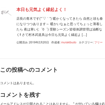
本日も元気よく縁起よく！
店長の青木です(*´▽｀*) 暖かくなってきたら 自然と頭も春
になりつつあります～ 暖かいなぁと思ってちょっと薄着し
たら 夜は寒い(;゜0゜) 受験シーズン皆様体調管理は油断な
く❗️ さて村木武道具は今日も元気よく縁起よ […]
公開済み: 2019年2月20日
作成者:
murakibudo
カテゴリー:
フリー
この投稿へのコメント
コメントはありません。
コメントを残す
メールアドレスが公開されることはありません。
*
が付いている欄は必