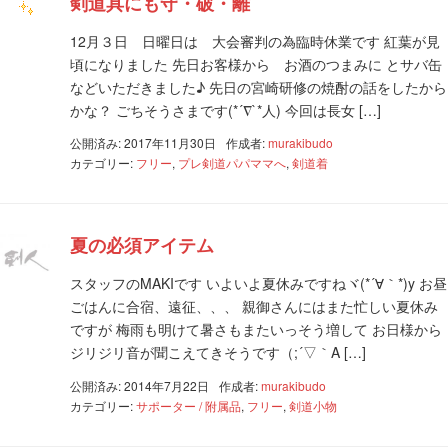
剣道具にも守・破・離
12月３日 日曜日は 大会審判の為臨時休業です 紅葉が見
頃になりました 先日お客様から お酒のつまみに とサバ缶
などいただきました♪ 先日の宮崎研修の焼酎の話をしたから
かな？ ごちそうさまです(*´∇`*人) 今回は長女 […]
公開済み: 2017年11月30日
作成者:
murakibudo
カテゴリー:
フリー
,
プレ剣道パパママへ
,
剣道着
夏の必須アイテム
スタッフのMAKIです いよいよ夏休みですねヾ(*´∀｀*)y お昼
ごはんに合宿、遠征、、、 親御さんにはまた忙しい夏休み
ですが 梅雨も明けて暑さもまたいっそう増して お日様から
ジリジリ音が聞こえてきそうです（;´▽｀A […]
公開済み: 2014年7月22日
作成者:
murakibudo
カテゴリー:
サポーター / 附属品
,
フリー
,
剣道小物