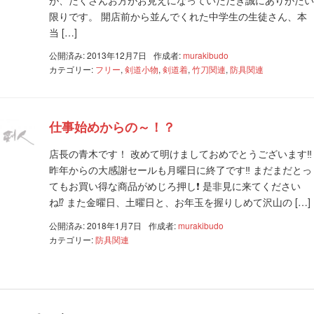
限りです。 開店前から並んでくれた中学生の生徒さん、本
当 […]
公開済み: 2013年12月7日
作成者:
murakibudo
カテゴリー:
フリー
,
剣道小物
,
剣道着
,
竹刀関連
,
防具関連
仕事始めからの～！？
店長の青木です！ 改めて明けましておめでとうございます‼
昨年からの大感謝セールも月曜日に終了です‼ まだまだとっ
てもお買い得な商品がめじろ押し❗ 是非見に来てください
ね⁉ また金曜日、土曜日と、お年玉を握りしめて沢山の […]
公開済み: 2018年1月7日
作成者:
murakibudo
カテゴリー:
防具関連