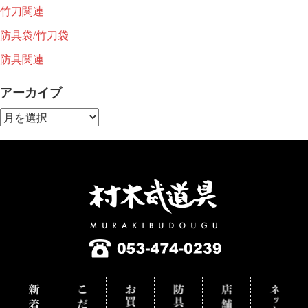
竹刀関連
防具袋/竹刀袋
防具関連
アーカイブ
ア
ー
カ
イ
ブ