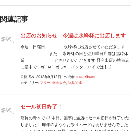
関連記事
出店のお知らせ 今週は永峰杯に出店します
今週 日曜日 永峰杯に出店させていただきます
また 永峰杯の日と翌月曜日店舗は臨時休
業 とさせたいただきます 只今出店の準備真
っ最中ですc(`･ω´･ c)っ≡ インターハイでは […]
公開済み: 2018年9月18日
作成者:
murakibudo
カテゴリー:
フリー
,
剣道大会
,
防具関連
セール初日終了！
店長の青木です! 本日、無事に当店のセール初日が終了いた
しました！ 昨年のようなお祭りムードはありませんでした
が、たくさんお方がお見えになっていただき誠にありがたい