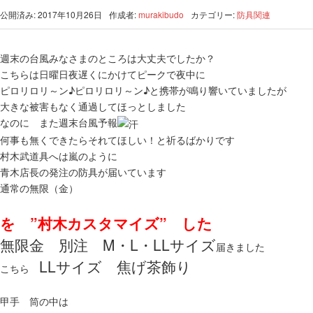
公開済み: 2017年10月26日
作成者:
murakibudo
カテゴリー:
防具関連
週末の台風みなさまのところは大丈夫でしたか？
こちらは日曜日夜遅くにかけてピークで夜中に
ピロリロリ～ン♪ピロリロリ～ン♪と携帯が鳴り響いていましたが
大きな被害もなく通過してほっとしました
なのに また週末台風予報
何事も無くできたらそれてほしい！と祈るばかりです
村木武道具へは嵐のように
青木店長の発注の防具が届いています
通常の無限（金）
を ”村木カスタマイズ” した
無限金 別注 M・L・LLサイズ
届きました
LLサイズ 焦げ茶飾り
こちら
甲手 筒の中は