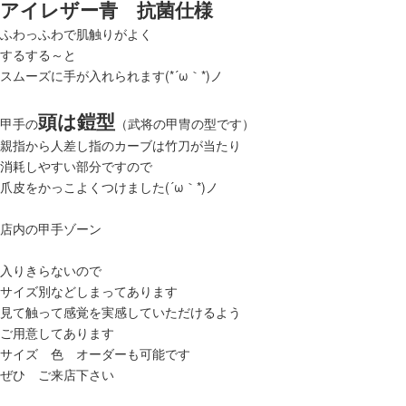
アイレザー青 抗菌仕様
ふわっふわで肌触りがよく
するする～と
スムーズに手が入れられます(*´ω｀*)ノ
頭は鎧型
甲手の
（武将の甲冑の型です）
親指から人差し指のカーブは竹刀が当たり
消耗しやすい部分ですので
爪皮をかっこよくつけました(´ω｀*)ノ
店内の甲手ゾーン
入りきらないので
サイズ別などしまってあります
見て触って感覚を実感していただけるよう
ご用意してあります
サイズ 色 オーダーも可能です
ぜひ ご来店下さい