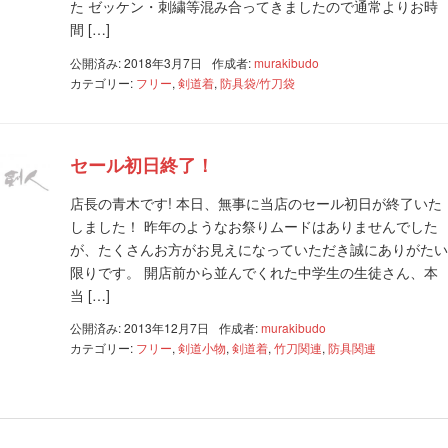
た ゼッケン・刺繍等混み合ってきましたので通常よりお時
間 […]
公開済み: 2018年3月7日
作成者:
murakibudo
カテゴリー:
フリー
,
剣道着
,
防具袋/竹刀袋
セール初日終了！
店長の青木です! 本日、無事に当店のセール初日が終了いた
しました！ 昨年のようなお祭りムードはありませんでした
が、たくさんお方がお見えになっていただき誠にありがたい
限りです。 開店前から並んでくれた中学生の生徒さん、本
当 […]
公開済み: 2013年12月7日
作成者:
murakibudo
カテゴリー:
フリー
,
剣道小物
,
剣道着
,
竹刀関連
,
防具関連