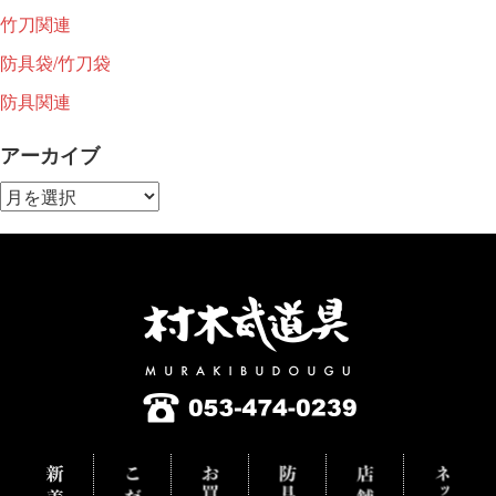
竹刀関連
防具袋/竹刀袋
防具関連
アーカイブ
ア
ー
カ
イ
ブ