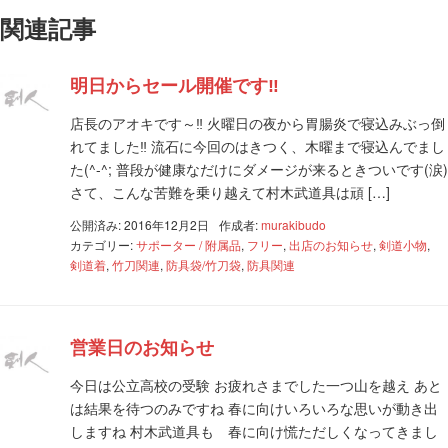
関連記事
明日からセール開催です‼
店長のアオキです～‼ 火曜日の夜から胃腸炎で寝込みぶっ倒
れてました‼ 流石に今回のはきつく、木曜まで寝込んでまし
た(^-^; 普段が健康なだけにダメージが来るときついです(涙)
さて、こんな苦難を乗り越えて村木武道具は頑 […]
公開済み: 2016年12月2日
作成者:
murakibudo
カテゴリー:
サポーター / 附属品
,
フリー
,
出店のお知らせ
,
剣道小物
,
剣道着
,
竹刀関連
,
防具袋/竹刀袋
,
防具関連
営業日のお知らせ
今日は公立高校の受験 お疲れさまでした一つ山を越え あと
は結果を待つのみですね 春に向けいろいろな思いが動き出
しますね 村木武道具も 春に向け慌ただしくなってきまし