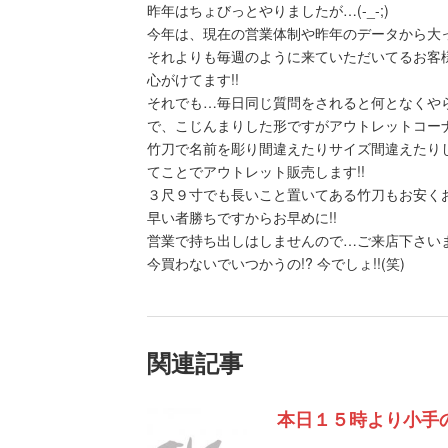
昨年はちょびっとやりましたが…(-_-;)
今年は、現在の営業体制や昨年のデータから大
それよりも毎週のように来ていただいてるお客
心がけてます!!
それでも…毎日同じ質問をされると何となくやらな
で、こじんまりした形ですがアウトレットコーナ
竹刀で名前を彫り間違えたりサイズ間違えたり
てことでアウトレット販売します!!
３尺９寸でも長いこと置いてある竹刀もお安くお
早い者勝ちですからお早めに!!
営業で持ち出しはしませんので…ご来店下さいま
今買わないでいつかうの!? 今でしょ!!(笑)
関連記事
本日１５時より小手