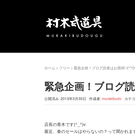
ホーム
>
フリー
>
緊急企画！ブログ読者はお買得! !(*^O^
緊急企画！ブログ読者は
公開済み: 2013年3月30日
作成者:
murakibudo
カテゴ
店長の青木です(^_^)v
最近、春のセールはやらないの？って聞かれま