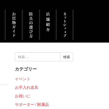
検
索:
カテゴリー
イベント
お手入れ道具
お祝いに
サポーター / 附属品