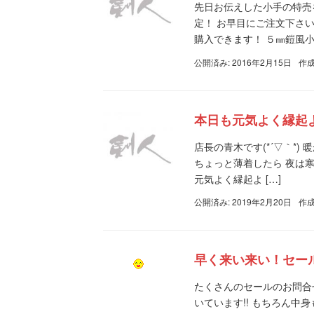
先日お伝えした小手の特売
定！ お早目にご注文下さい
購入できます！ ５㎜鎧風小手
公開済み: 2016年2月15日
作成
本日も元気よく縁起
店長の青木です(*´▽｀*
ちょっと薄着したら 夜は寒
元気よく縁起よ […]
公開済み: 2019年2月20日
作成
早く来い来い！セー
たくさんのセールのお問合
いています!! もちろん