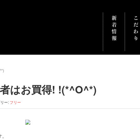
*)
お買得! !(*^O^*)
リー:
フリー
す。