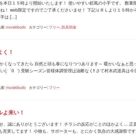
を本日１５時より開始いたします！ 使いやすい鎧風の小手です。 数量
ね！ web限定ですのでご了承くださいませ！ 下記ＵＲＬより１５時か
は […]
者:
murakibudo
カテゴリー:
フリー
,
防具関連
よく！
) 暖かくなってきたら 自然と頭も春になりつつあります～ 暖かいなぁと思
い(;゜0゜) 受験シーズン皆様体調管理は油断なく❗️ さて村木武道具は今
者:
murakibudo
カテゴリー:
フリー
ルよ来い！
せ、誠にありがとうございます！ チラシの反応がことのほかよく… 正
中身も充実してます！ 小物も、サポーターも、とにかく気合の大感謝祭で