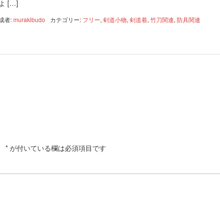
 […]
成者:
murakibudo
カテゴリー:
フリー
,
剣道小物
,
剣道着
,
竹刀関連
,
防具関連
。
*
が付いている欄は必須項目です