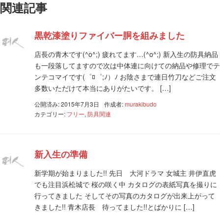
関連記事
黒乾漆塗りファイバー胴を組みました
店長の青木です(^o^;) 疲れてます…(^o^;) 新入生の防具納品
も一段落してますので次は中体連に向けての納品や修理でテ
ンテコマイです(゜ﾛ゜;ﾉ）ﾉ お陰さまで連日竹刀などご注文
多数いただけて本当にありがたいです。 […]
公開済み: 2015年7月3日
作成者:
murakibudo
カテゴリー:
フリー
,
防具関連
新入生の準備
新学期が始まりました!! 先日 大河ドラマ 女城主 井伊直虎
でも注目浜松城で 桜の咲く中 カタログの表紙写真を撮りに
行ってきました そしてその写真のカタログが出来上がって
きました!! 青木店長 待ってました!!とばかりに […]