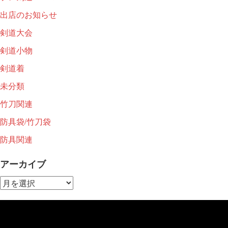
出店のお知らせ
剣道大会
剣道小物
剣道着
未分類
竹刀関連
防具袋/竹刀袋
防具関連
アーカイブ
ア
ー
カ
イ