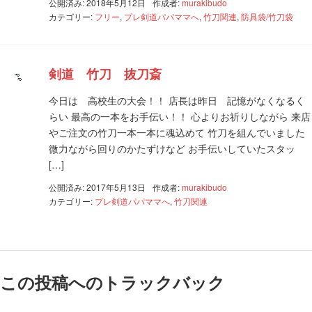
公開済み: 2018年5月12日
作成者:
murakibudo
カテゴリー:
フリー
,
プレ剣道パパママへ
,
竹刀関連
,
防具袋/竹刀袋
剣道 竹刀 抜刀斎
今日は 高校生の大会！！ 店長は昨日 記憶がなくなるく
らい 最高の一本をお手伝い！！ 心よりお祈りしながら 来店
やご注文の竹刀一本一本に魂込めて 竹刀を組んでいました
微力ながら回りのかたずけなど お手伝いしていたスタッ
[…]
公開済み: 2017年5月13日
作成者:
murakibudo
カテゴリー:
プレ剣道パパママへ
,
竹刀関連
この投稿へのトラックバック