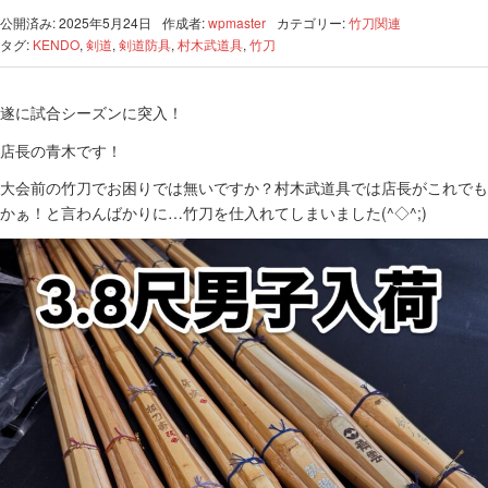
公開済み: 2025年5月24日
作成者:
wpmaster
カテゴリー:
竹刀関連
タグ:
KENDO
,
剣道
,
剣道防具
,
村木武道具
,
竹刀
遂に試合シーズンに突入！
店長の青木です！
大会前の竹刀でお困りでは無いですか？村木武道具では店長がこれでも
かぁ！と言わんばかりに…竹刀を仕入れてしまいました(^◇^;)