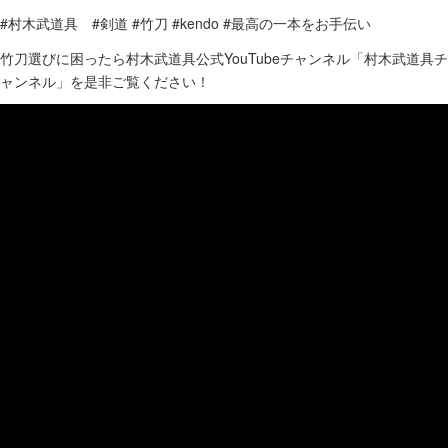
#村木武道具 #剣道 #竹刀 #kendo #最高の一本をお手伝い
竹刀選びに困ったら村木武道具公式YouTubeチャンネル「村木武道具チ
ャンネル」を是非ご覧ください！