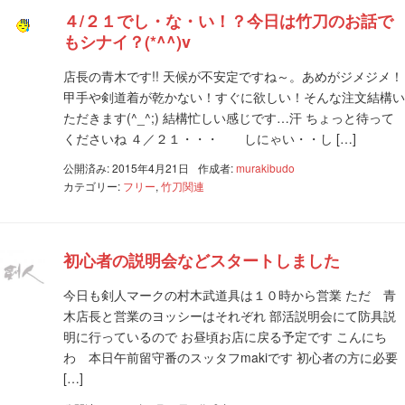
４/２１でし・な・い！？今日は竹刀のお話で
もシナイ？(*^^)v
店長の青木です!! 天候が不安定ですね～。あめがジメジメ！
甲手や剣道着が乾かない！すぐに欲しい！そんな注文結構い
ただきます(^_^;) 結構忙しい感じです…汗 ちょっと待って
くださいね ４／２１・・・ しにゃい・・し […]
公開済み: 2015年4月21日
作成者:
murakibudo
カテゴリー:
フリー
,
竹刀関連
初心者の説明会などスタートしました
今日も剣人マークの村木武道具は１０時から営業 ただ 青
木店長と営業のヨッシーはそれぞれ 部活説明会にて防具説
明に行っているので お昼頃お店に戻る予定です こんにち
わ 本日午前留守番のスッタフmakiです 初心者の方に必要
[…]